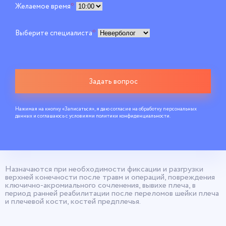
Желаемое время
*
Выберите специалиста
*
Задать вопрос
Нажимая на кнопку «Записаться», я даю согласие на обработку персональных
данных и соглашаюсь c условиями
политики конфиденциальности
.
Назначаются при необходимости фиксации и разгрузки
верхней конечности после травм и операций, повреждения
ключично-акромиального сочленения, вывихе плеча, в
период ранней реабилитации после переломов шейки плеча
и плечевой кости, костей предплечья.