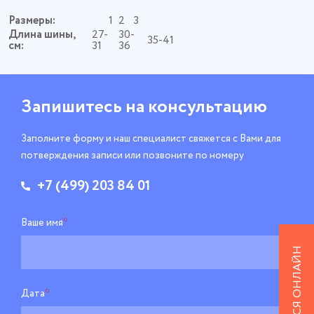
Размеры:
1
2
3
Длина шины,
27-
30-
35-41
см:
31
36
Запишитесь
на консультацию
Заполните форму и наш специалист свяжется
с Вами для
потверждения записи
или позвоните по номеру
+7 (499) 203 84 01
Ваше имя
*
ЗАПИСАТЬСЯ ОНЛАЙН
Дата
*